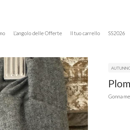
amo
L’angolo delle Offerte
Il tuo carrello
SS2026
AUTUNNO
Plo
Gonna me