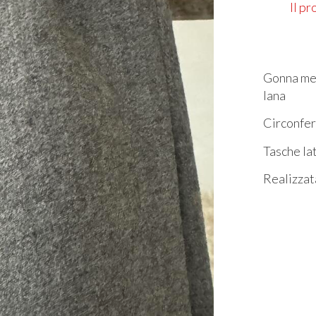
Il p
Gonna mez
lana
Circonfer
Tasche la
Realizzat