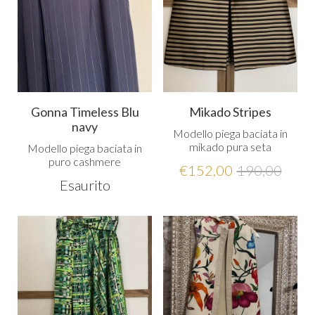
Gonna Timeless Blu
Mikado Stripes
navy
Modello piega baciata in
mikado pura seta
Modello piega baciata in
puro cashmere
€
152,00
190,00
Esaurito