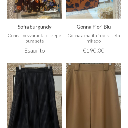
Sofia burgundy
Gonna Fiori Blu
Gonna mezzaruota in crepe
Gonna a matita in pura seta
pura seta
mikado
Esaurito
€
190,00