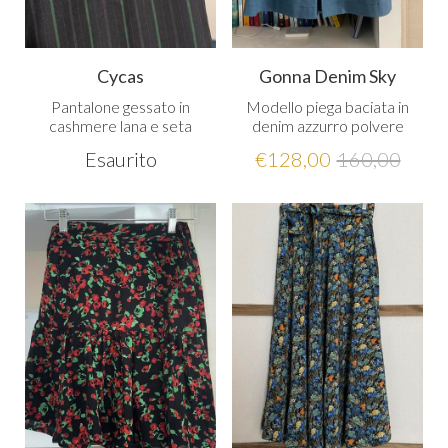
Cycas
Gonna Denim Sky
Pantalone gessato in
Modello piega baciata in
cashmere lana e seta
denim azzurro polvere
Esaurito
€
128,00
160,00