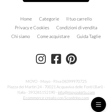
Home
Categorie
Il tuo carrello
Privacy e Cookies
Condizioni di vendita
Chi siamo
Come acquistare
Guida Taglie
MOYO - Moyo - P.Iva 08399970725
Piazza dei Martiri 24 - 70021 Acquaviva delle Fonti (Bari) -
Italia - 393281152190 -
info@moyoskirts.com
Ecommerce creato con
Scontrino.com